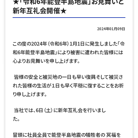
★「令和6年能登半島地震」お見舞いと
新年互礼会開催★
2024年01月09日
この度の
2024
年（令和
6
年）
1
月
1
日に発生しました「令
和
6
年能登半島地震」により被害に遭われた皆様には
心よりお見舞いを申し上げます。
皆様の安全と被災地の一日も早い復興そして被災さ
れた皆様の生活が１日も早く平穏に復することをお祈
り申し上げます。
当社では、
6
日（土）に新年互礼会を行いまし
冒頭に社員全員で能登半島地震の犠牲者の 冥福を