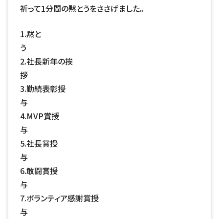
祈って
1
分間の黙とうをささげました。
1.
黙と
2.
社長新年の挨
3.
勤続表彰授
4.MVP賞授
5.社長賞授
6.敢闘賞授
7.
ボランティア感謝賞授